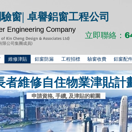
驗窗| 卓譽鋁窗工程公司
er Engineering Company
立即聯絡
：6
y of Kin Cheng Design & Associates Ltd)
有限公司集團成員)
窗
維修津貼
鋁窗防漏
工程招標
驗窗收費
鋁窗配
者維修自住物業津貼
申請資格, 手續, 及津貼的範圍