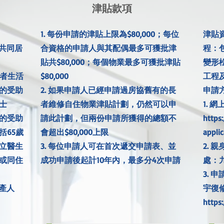
津貼款項
1. 每份申請的津貼上限為$80,000；每位
津貼
偶共同居
合資格的申請人與其配偶最多可獲批津
程：
貼共$80,000；每個物業最多可獲批津貼
變形
長者生活
$80,000
工程
的受助
2. 如果申請人已經申請過房協舊有的長
申請方
士
者維修自住物業津貼計劃，仍然可以申
1. 
助的受助
請此計劃，但兩份申請所獲得的總額不
https
括65歲
會超出$80,000上限
applic
立醫生
3. 每位申請人可在首次遞交申請表、並
2.
或同住
成功申請後起計10年內，最多分4次申請
處：九
3.
破產人
宇復
https