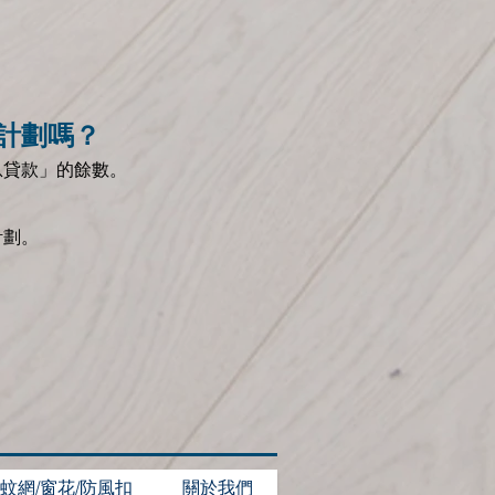
計劃嗎？
息貸款」的餘數。
計劃。
蚊網/窗花/防風扣
關於我們