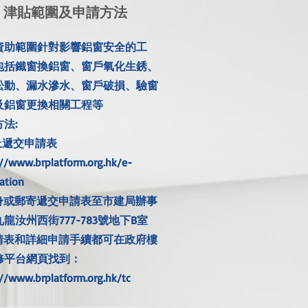
津貼範圍及申請方法
資助範圍針對影響鋁窗安全的工
包括鐵窗換鋁窗、窗戶氧化生銹、
松動、漏水滲水、窗戶破損、驗窗
及鋁窗更換相關工程等
法:
網上遞交申請表
://www.brplatform.org.hk/e-
ation
 親身或郵寄遞交申請表至市建局辦事
龍汝州西街777-783號地下B室
 申請表和詳細申請手續都可在政府樓
修平台網頁找到：
://www.brplatform.org.hk/tc