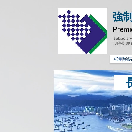
強制
Premi
(Subsidiar
(明堅則廔
強制驗
長