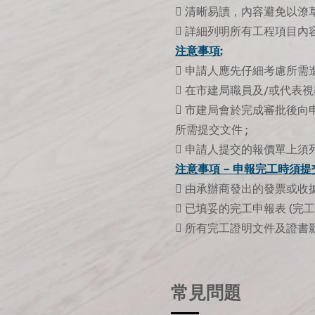
 清晰易讀，內容避免以潦草
 詳細列明所有工程項目內
注意事項:
 申請人應先仔細考慮所需
 在市建局職員及/或代表
 市建局會於完成審批後向
所需提交文件 ;
 申請人提交的報價單上須
注意事項 – 申報完工時須
 由承辦商發出的發票或收
 已填妥的完工申報表 (
 所有完工證明文件及證書影
常見問題