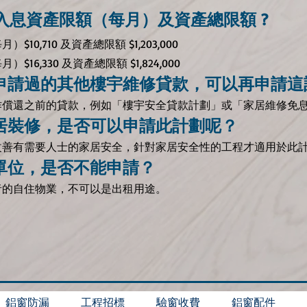
入息資產限額（每月）及資產總限額 ?
0,710 及資產總限額 $1,203,000
6,330 及資產總限額 $1,824,000
申請過的其他樓宇維修貸款，可以再申請這
作償還之前的貸款，例如「樓宇安全貸款計劃」或「家居維修免
居裝修，是否可以申請此計劃呢？
改善有需要人士的家居安全，針對家居安全性的工程才適用於此
單位，是否不能申請？
者的自住物業，不可以是出租用途。
鋁窗防漏
工程招標
驗窗收費
鋁窗配件