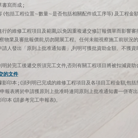
書寫而成 ;
容 (包括工程位置∼數量∼是否包括相關配件或工序等) 及工程金
進行的維修工程項目及範圍,以免因重複遞交修訂報價單而影響審批
視察物業及審批報價前,切勿開展工程。任何未能視察施工前狀況的工
申請人發出「原則上批准通知書」,列明可獲批資助金額、不獲資
列明於完工後遞交所須完工文件,否則有關工程項目將被扣減資助
提交的文件
據影印本 ; (須列明已完成的維修工程項目及各項目工程金額,包括
完工申報表將於申請獲原則上批准時連同原則上批准通知書㇐併寄出) 
印本 (請參考完工申報表)。