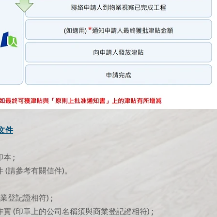
文件
本 ;
 (請參考有關信件)。
業登記證相符) ;
實 (印章上的公司名稱須與商業登記證相符) ;