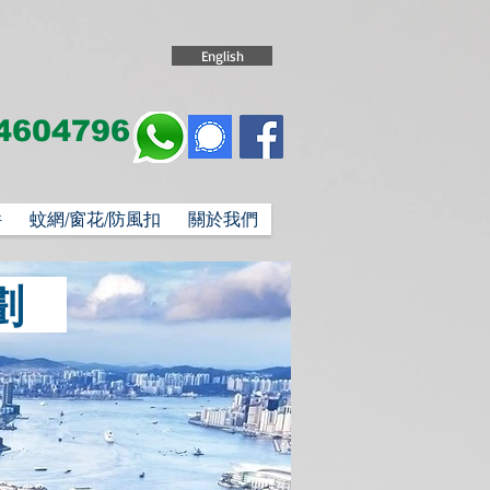
English
4604796
件
蚊網/窗花/防風扣
關於我們
計劃