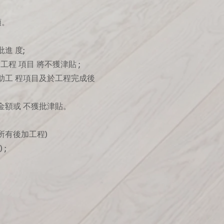
額。
進 度;
程 項目 將不獲津貼 ;
助工 程項目及於工程完成後
金額或 不獲批津貼。
所有後加工程)
;